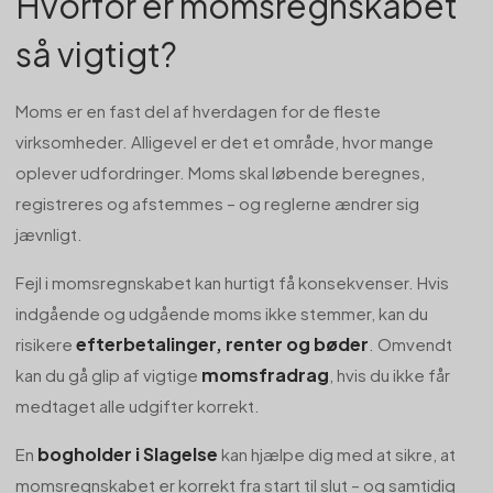
Hvorfor er momsregnskabet
så vigtigt?
Moms er en fast del af hverdagen for de fleste
virksomheder. Alligevel er det et område, hvor mange
oplever udfordringer. Moms skal løbende beregnes,
registreres og afstemmes – og reglerne ændrer sig
jævnligt.
Fejl i momsregnskabet kan hurtigt få konsekvenser. Hvis
indgående og udgående moms ikke stemmer, kan du
efterbetalinger, renter og bøder
risikere
. Omvendt
momsfradrag
kan du gå glip af vigtige
, hvis du ikke får
medtaget alle udgifter korrekt.
bogholder i Slagelse
En
kan hjælpe dig med at sikre, at
momsregnskabet er korrekt fra start til slut – og samtidig