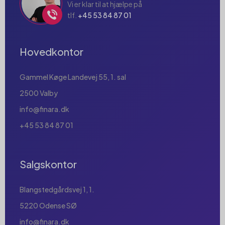
Vi er klar til at hjælpe på
tlf.
+45 53 84 87 01
Hovedkontor
Gammel Køge Landevej 55, 1. sal
2500 Valby
info@finara.dk
+45 53 84 87 01
Salgskontor
Blangstedgårdsvej 1, 1.
5220 Odense SØ
info@finara.dk