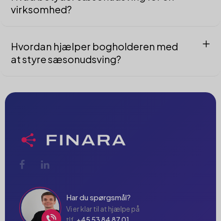
virksomhed?
Det er naturlige variationer i salg og udgifter, som kræver
planlægning og likviditetsstyring.
Hvordan hjælper bogholderen med
at styre sæsonudsving?
Ved at analysere data, udarbejde sæsonbudgetter, optimere
lager og sikre stabil likviditet.
Har du spørgsmål?
Vi er klar til at hjælpe på
tlf.
+45 53 84 87 01