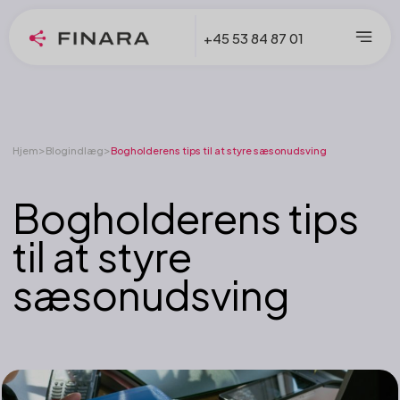
+45 53 84 87 01
>
>
Hjem
Blogindlæg
Bogholderens tips til at styre sæsonudsving
Bogholderens tips
til at styre
sæsonudsving