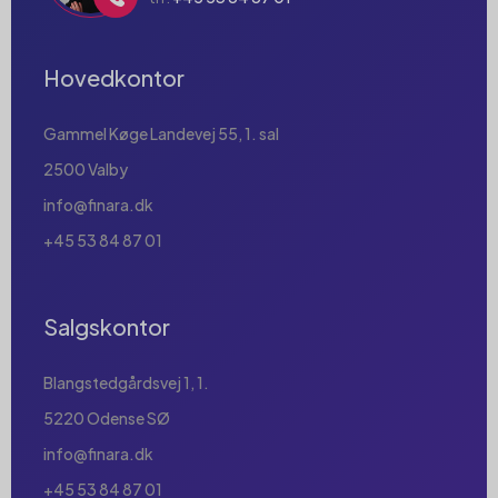
Hovedkontor
Gammel Køge Landevej 55, 1. sal
2500 Valby
info@finara.dk
+45 53 84 87 01
Salgskontor
Blangstedgårdsvej 1, 1.
5220 Odense SØ
info@finara.dk
+45 53 84 87 01