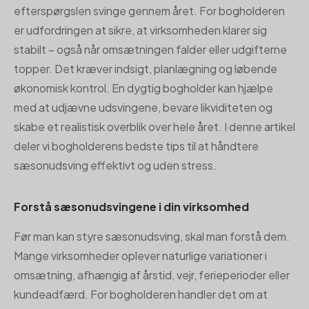
efterspørgslen svinge gennem året. For bogholderen
er udfordringen at sikre, at virksomheden klarer sig
stabilt – også når omsætningen falder eller udgifterne
topper. Det kræver indsigt, planlægning og løbende
økonomisk kontrol. En dygtig bogholder kan hjælpe
med at udjævne udsvingene, bevare likviditeten og
skabe et realistisk overblik over hele året. I denne artikel
deler vi bogholderens bedste tips til at håndtere
sæsonudsving effektivt og uden stress.
Forstå sæsonudsvingene i din virksomhed
Før man kan styre sæsonudsving, skal man forstå dem.
Mange virksomheder oplever naturlige variationer i
omsætning, afhængig af årstid, vejr, ferieperioder eller
kundeadfærd. For bogholderen handler det om at