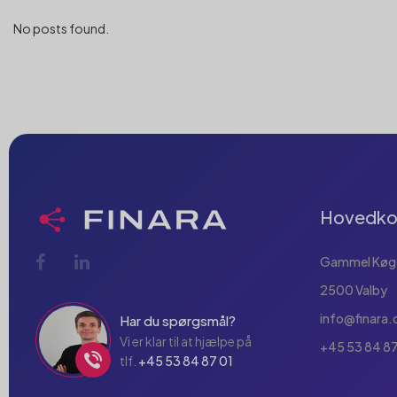
No posts found.
Hovedko
Gammel Køge 
2500 Valby
info@finara.
Har du spørgsmål?
Vi er klar til at hjælpe på
+45 53 84 87
tlf.
+45 53 84 87 01