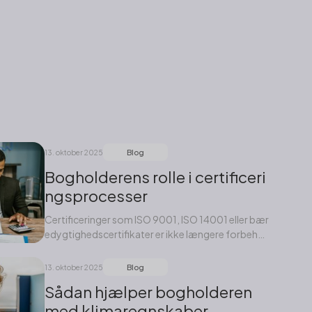
Blog
13. oktober 2025
Bogholderens rolle i certificeri
ngsprocesser
Certificeringer som ISO 9001, ISO 14001 eller bær
edygtighedscertifikater er ikke længere forbehol
dt store...
Blog
13. oktober 2025
Sådan hjælper bogholderen
med klimaregnskaber