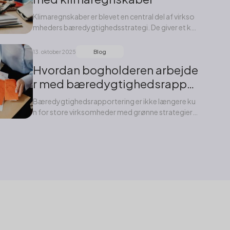
Klimaregnskaber er blevet en central del af virkso
mheders bæredygtighedsstrategi. De giver et ko
nkret...
Blog
13. oktober 2025
Hvordan bogholderen arbejde
r med bæredygtighedsrappor
tering
Bæredygtighedsrapportering er ikke længere ku
n for store virksomheder med grønne strategier –
det...