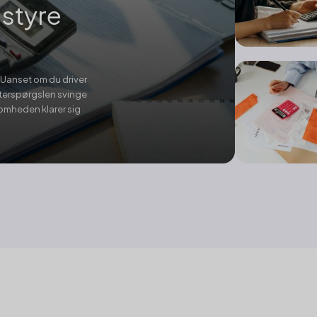
 styre
 Uanset om du driver
fterspørgslen svinge
somheden klarer sig