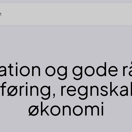
t
ration og gode 
føring, regnska
økonomi