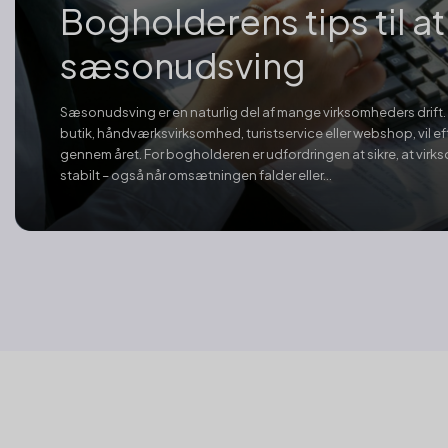
Bogholderens tips til at
sæsonudsving
Sæsonudsving er en naturlig del af mange virksomheders drift.
butik, håndværksvirksomhed, turistservice eller webshop, vil e
gennem året. For bogholderen er udfordringen at sikre, at virk
stabilt – også når omsætningen falder eller...