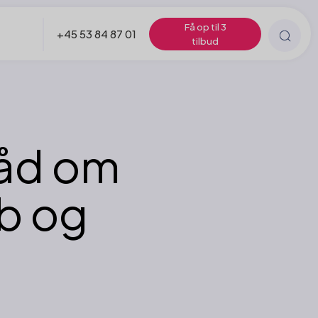
Få op til 3
+45 53 84 87 01
tilbud
råd om
b og