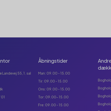
ntor
Åbningstider
Andre
dækk
Landevej 55, 1. sal
Man: 09.00 - 15.00
Boghold
Tir: 09.00 - 15.00
Boghold
dk
Ons: 09.00 - 15.00
Boghol
 01
Tor: 09.00- 15.00
Boghold
Fre: 09.00 - 15.00