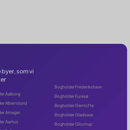
 byer, som vi
er
Bogholder Frederikshavn
er Aalborg
Bogholder Furesø
er Albertslund
Bogholder Gentofte
der Amager
Bogholder Gladsaxe
er Aarhus
Bogholder Glostrup